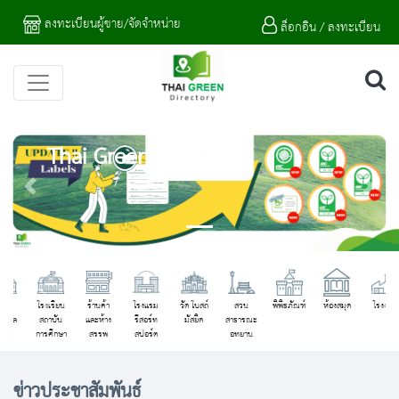
ลงทะเบียนผู้ขาย/จัดจำหน่าย
ล็อกอิน / ลงทะเบียน
Thai Green Directory
Previous
Next
โรงเรียน
ร้านค้า
โรงแรม
วัด โบสถ์
สวน
พิพิธภัณฑ์
ห้องสมุด
โรงงาน
สถาบัน
และห้าง
รีสอร์ท
มัสยิด
สาธารณะ
การศึกษา
สรรพ
สปอร์ต
อุทยาน
สินค้า
คลับ และ
แห่งชาติ
สปา
ข่าวประชาสัมพันธ์