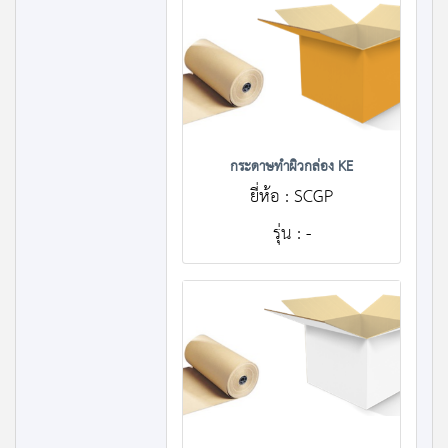
กระดาษทำผิวกล่อง KE
ยี่ห้อ : SCGP
รุ่น : -