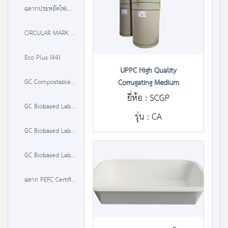
ฉลากประหยัดไฟเบอร์ 5 (3 ดาว) (491)
CIRCULAR MARK (3)
Eco Plus (44)
UPPC High Quality
GC Compostable Label (0)
Corrugating Medium
ยี่ห้อ : SCGP
GC Biobased Label 20-50% (0)
รุ่น : CA
GC Biobased Label 50-85 % (0)
GC Biobased Label >85% (0)
ฉลาก PEFC Certified Material (0)