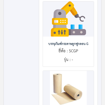
บรรจุภัณฑ์กระดาษลูกฟูกลอน G
ยี่ห้อ : SCGP
รุ่น : -